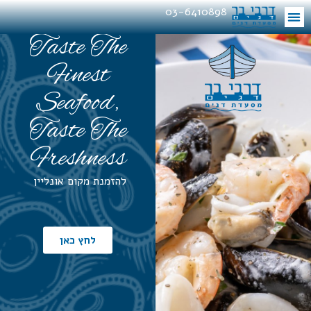
03-6410898
Taste The
Finest
Seafood,
Taste The
Freshness
להזמנת מקום אונליין
לחץ כאן